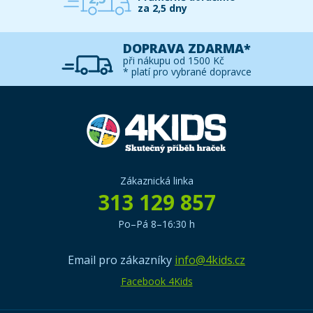
za 2,5 dny
DOPRAVA ZDARMA*
při nákupu od 1500 Kč
* platí pro vybrané dopravce
Zákaznická linka
313 129 857
Po–Pá 8–16:30 h
Email pro zákazníky
info@4kids.cz
Facebook 4Kids