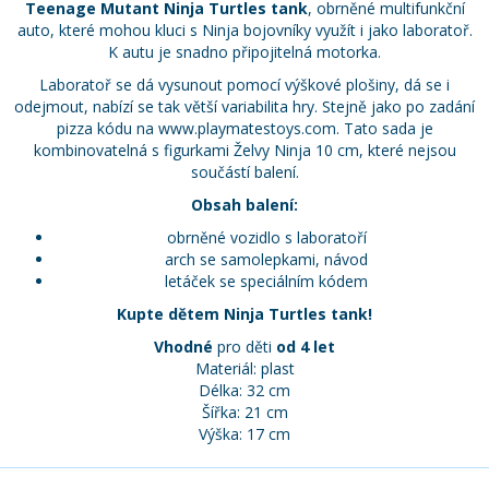
Teenage Mutant Ninja Turtles tank
, obrněné multifunkční
auto, které mohou kluci s Ninja bojovníky využít i jako laboratoř.
K autu je snadno připojitelná motorka.
Laboratoř se dá vysunout pomocí výškové plošiny, dá se i
odejmout, nabízí se tak větší variabilita hry. Stejně jako po zadání
pizza kódu na www.playmatestoys.com. Tato sada je
kombinovatelná s figurkami Želvy Ninja 10 cm, které nejsou
součástí balení.
Obsah balení:
obrněné vozidlo s laboratoří
arch se samolepkami, návod
letáček se speciálním kódem
Kupte dětem
Ninja Turtles tank!
Vhodné
pro děti
od 4 let
Materiál: plast
Délka: 32 cm
Šířka: 21 cm
Výška: 17 cm