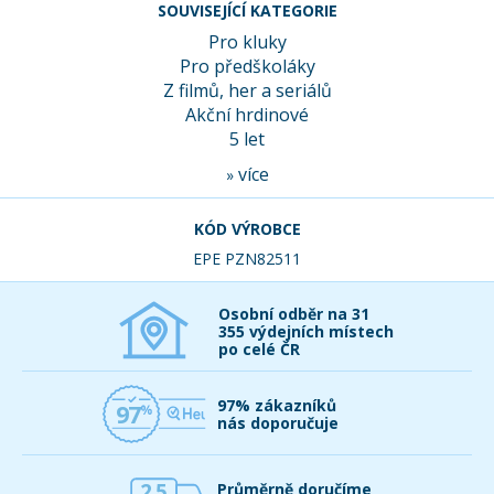
SOUVISEJÍCÍ KATEGORIE
Pro kluky
Pro předškoláky
Z filmů, her a seriálů
Akční hrdinové
5 let
více
»
KÓD VÝROBCE
EPE PZN82511
Osobní odběr na 31
355 výdejních místech
po celé ČR
97% zákazníků
97
nás doporučuje
2,5
Průměrně doručíme