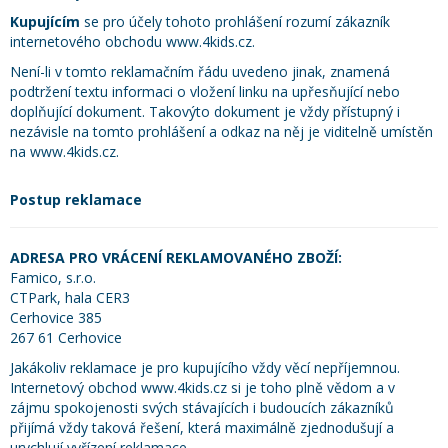
Kupujícím
se pro účely tohoto prohlášení rozumí zákazník
internetového obchodu www.4kids.cz.
Není-li v tomto reklamačním řádu uvedeno jinak, znamená
podtržení textu informaci o vložení linku na upřesňující nebo
doplňující dokument. Takovýto dokument je vždy přístupný i
nezávisle na tomto prohlášení a odkaz na něj je viditelně umístěn
na www.4kids.cz.
Postup reklamace
ADRESA PRO VRÁCENÍ REKLAMOVANÉHO ZBOŽÍ:
Famico, s.r.o.
CTPark, hala CER3
Cerhovice 385
267 61 Cerhovice
Jakákoliv reklamace je pro kupujícího vždy věcí nepříjemnou.
Internetový obchod www.4kids.cz si je toho plně vědom a v
zájmu spokojenosti svých stávajících i budoucích zákazníků
přijímá vždy taková řešení, která maximálně zjednodušují a
urychlují vyřízení reklamace.