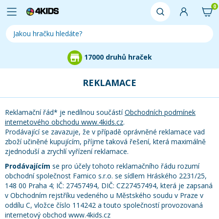
0
17000 druhů hraček
REKLAMACE
Reklamační řád* je nedílnou součástí
Obchodních podmínek
internetového obchodu www.4kids.cz
.
Prodávající se zavazuje, že v případě oprávněné reklamace vad
zboží učiněné kupujícím, příjme taková řešení, která maximálně
zjednoduší a zrychlí vyřízení reklamace.
Prodávajícím
se pro účely tohoto reklamačního řádu rozumí
obchodní společnost Famico s.r.o. se sídlem Hráského 2231/25,
148 00 Praha 4; IČ: 27457494, DIČ: CZ27457494, která je zapsaná
v Obchodním rejstříku vedeného u Městského soudu v Praze v
oddílu C, vložce číslo 114242 a touto společností provozovaná
internetový obchod www.4kids.cz