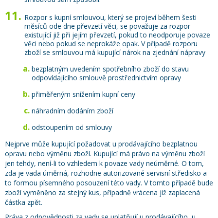
Rozpor s kupní smlouvou, který se projeví během šesti
měsíců ode dne převzetí věci, se považuje za rozpor
existující již při jejím převzetí, pokud to neodporuje povaze
věci nebo pokud se neprokáže opak. V případě rozporu
zboží se smlouvou má kupující nárok na zjednání nápravy
bezplatným uvedením spotřebního zboží do stavu
odpovídajícího smlouvě prostřednictvím opravy
přiměřeným snížením kupní ceny
náhradním dodáním zboží
odstoupením od smlouvy
Nejprve může kupující požadovat u prodávajícího bezplatnou
opravu nebo výměnu zboží. Kupující má právo na výměnu zboží
jen tehdy, není-li to vzhledem k povaze vady neúměrné. O tom,
zda je vada úměrná, rozhodne autorizované servisní středisko a
to formou písemného posouzení této vady. V tomto případě bude
zboží vyměněno za stejný kus, případně vrácena již zaplacená
částka zpět.
Práva z odpovědnosti za vady se uplatňují u prodávajícího, u