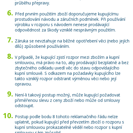
průběhu přepravy.
Před prvním použitím zboží doporučujeme kupujícímu
prostudování návodu a záručních podmínek. Při používání
výrobku v rozporu s návodem nenese prodávající
odpovědnost za škody vzniklé nesprávným použitím.
Záruka se nevztahuje na běžné opotřebení věci (nebo jejích
dílů) způsobené používáním.
V případě, že kupující zjistí rozpor mezi zbožím a kupní
smlouvou, má právo na to, aby prodávající bezplatně a bez
zbytečného odkladu uvedl věc do stavu odpovídajícího
kupní smlouvě. S odkazem na požadavky kupujícího lze
takto vzniklý rozpor odstranit výměnou věci nebo její
opravou.
Není-li takový postup možný, může kupující požadovat
přiměřenou slevu z ceny zboží nebo může od smlouvy
odstoupit.
Postup podle bodu 8 tohoto reklamačního řádu nelze
uplatnit, pokud kupující před převzetím zboží o rozporu s
kupní smlouvou prokazatelně věděl nebo rozpor s kupní
smlouvou sám způsobil.