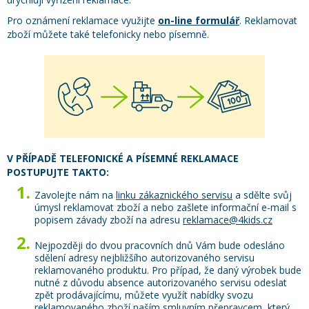
Pro oznámení reklamace využijte
on-line formulář
. Reklamovat
zboží můžete také telefonicky nebo písemně.
V PŘÍPADĚ TELEFONICKÉ A PÍSEMNÉ REKLAMACE
POSTUPUJTE TAKTO:
Zavolejte nám na
linku zákaznického servisu
a sdělte svůj
úmysl reklamovat zboží a nebo zašlete informační e-mail s
popisem závady zboží na adresu
reklamace@4kids.cz
Nejpozději do dvou pracovních dnů Vám bude odesláno
sdělení adresy nejbližšího autorizovaného servisu
reklamovaného produktu. Pro případ, že daný výrobek bude
nutné z důvodu absence autorizovaného servisu odeslat
zpět prodávajícímu, můžete využít nabídky svozu
reklamovaného zboží naším smluvním přepravcem, který