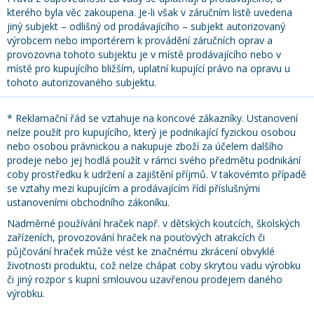
kterého byla věc zakoupena. Je-li však v záručním listě uvedena
jiný subjekt – odlišný od prodávajícího – subjekt autorizovaný
výrobcem nebo importérem k provádění záručních oprav a
provozovna tohoto subjektu je v místě prodávajícího nebo v
místě pro kupujícího bližším, uplatní kupující právo na opravu u
tohoto autorizovaného subjektu.
* Reklamační řád se vztahuje na koncové zákazníky. Ustanovení
nelze použít pro kupujícího, který je podnikající fyzickou osobou
nebo osobou právnickou a nakupuje zboží za účelem dalšího
prodeje nebo jej hodlá použít v rámci svého předmětu podnikání
coby prostředku k udržení a zajištění příjmů. V takovémto případě
se vztahy mezi kupujícím a prodávajícím řídí příslušnými
ustanoveními obchodního zákoníku.
Nadměrné používání hraček např. v dětských koutcích, školských
zařízeních, provozování hraček na pouťových atrakcích či
půjčování hraček může vést ke značnému zkrácení obvyklé
životnosti produktu, což nelze chápat coby skrytou vadu výrobku
či jiný rozpor s kupní smlouvou uzavřenou prodejem daného
výrobku.