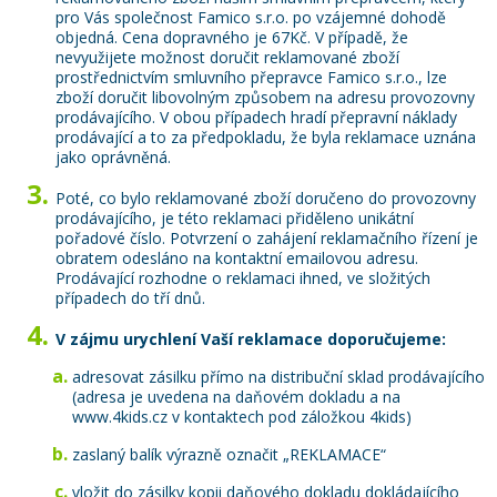
pro Vás společnost Famico s.r.o. po vzájemné dohodě
objedná. Cena dopravného je 67Kč. V případě, že
nevyužijete možnost doručit reklamované zboží
prostřednictvím smluvního přepravce Famico s.r.o., lze
zboží doručit libovolným způsobem na adresu provozovny
prodávajícího. V obou případech hradí přepravní náklady
prodávající a to za předpokladu, že byla reklamace uznána
jako oprávněná.
Poté, co bylo reklamované zboží doručeno do provozovny
prodávajícího, je této reklamaci přiděleno unikátní
pořadové číslo. Potvrzení o zahájení reklamačního řízení je
obratem odesláno na kontaktní emailovou adresu.
Prodávající rozhodne o reklamaci ihned, ve složitých
případech do tří dnů.
V zájmu urychlení Vaší reklamace doporučujeme:
adresovat zásilku přímo na distribuční sklad prodávajícího
(adresa je uvedena na daňovém dokladu a na
www.4kids.cz v kontaktech pod záložkou 4kids)
zaslaný balík výrazně označit „REKLAMACE“
vložit do zásilky kopii daňového dokladu dokládajícího