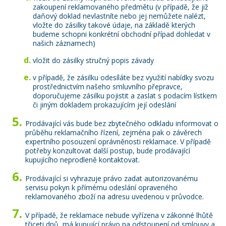
zakoupení reklamovaného předmětu (v případě, že již
daňový doklad nevlastníte nebo jej nemůžete nalézt,
vložte do zásilky takové údaje, na základě kterých
budeme schopni konkrétní obchodní případ dohledat v
našich záznamech)
vložit do zásilky stručný popis závady
v případě, že zásilku odesíláte bez využití nabídky svozu
prostřednictvím našeho smluvního přepravce,
doporučujeme zásilku pojistit a zaslat s podacím lístkem
či jiným dokladem prokazujícím její odeslání
Prodávající vás bude bez zbytečného odkladu informovat o
průběhu reklamačního řízení, zejména pak o závěrech
expertního posouzení oprávněnosti reklamace. V případě
potřeby konzultovat další postup, bude prodávající
kupujícího neprodleně kontaktovat.
Prodávající si vyhrazuje právo zadat autorizovanému
servisu pokyn k přímému odeslání opraveného
reklamovaného zboží na adresu uvedenou v průvodce.
V případě, že reklamace nebude vyřízena v zákonné lhůtě
třiceti dnů, má kupující právo na odstoupení od smlouvy a