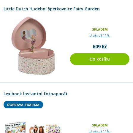
Little Dutch Hudební šperkovnice Fairy Garden
SKLADEM
U vás už 11.8.
609 Kč
Do košíku
Lexibook Instantní fotoaparát
DOPRAVA ZDARMA
SKLADEM
U vás už 11.8.