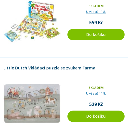
SKLADEM
U vás už 11.8.
559 Kč
Do košíku
Little Dutch Vkládací puzzle se zvukem Farma
SKLADEM
U vás už 11.8.
529 Kč
Do košíku