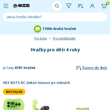
0
17000 druhů hraček
Pro koho
Pro předškoláky
Hračky pro děti 4 roky
Je tady
8781 hraček
Řazeno dle 4kids
HEX BOTS RC Gekon lezoucí po stěnách
BESTSELLER
SKLADEM