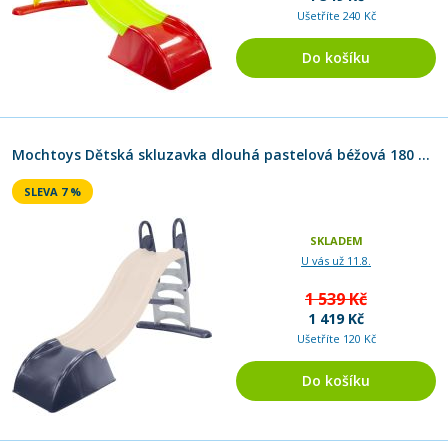
Ušetříte 240 Kč
Do košíku
Mochtoys Dětská skluzavka dlouhá pastelová béžová 180 cm
SLEVA 7 %
SKLADEM
U vás už 11.8.
1 539 Kč
1 419 Kč
Ušetříte 120 Kč
Do košíku