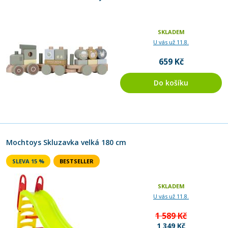
SKLADEM
U vás už 11.8.
659 Kč
Do košíku
Mochtoys Skluzavka velká 180 cm
SLEVA 15 %
BESTSELLER
SKLADEM
U vás už 11.8.
1 589 Kč
1 349 Kč