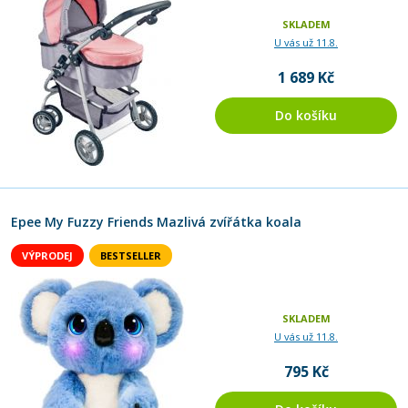
SKLADEM
U vás už 11.8.
1 689 Kč
Do košíku
Epee My Fuzzy Friends Mazlivá zvířátka koala
VÝPRODEJ
BESTSELLER
SKLADEM
U vás už 11.8.
795 Kč