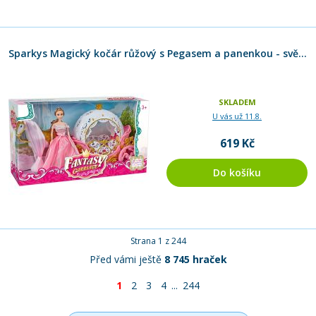
Sparkys Magický kočár růžový s Pegasem a panenkou - světlo, zvuk
SKLADEM
U vás už 11.8.
619 Kč
Do košíku
Strana 1 z 244
Před vámi ještě
8 745 hraček
1
2
3
4
...
244