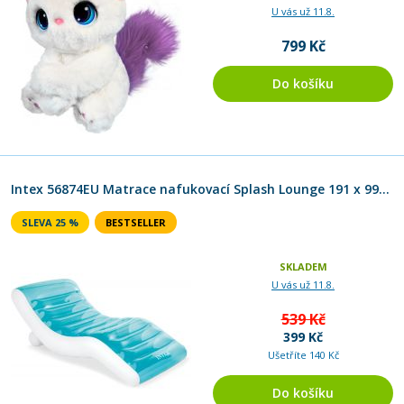
U vás už 11.8.
799 Kč
Do košíku
Intex 56874EU Matrace nafukovací Splash Lounge 191 x 99 cm
SLEVA 25 %
BESTSELLER
SKLADEM
U vás už 11.8.
539 Kč
399 Kč
Ušetříte 140 Kč
Do košíku