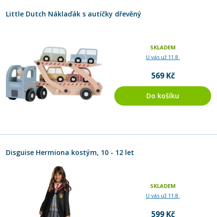
Little Dutch Náklaďák s autíčky dřevěný
SKLADEM
U vás už 11.8.
569 Kč
Do košíku
Disguise Hermiona kostým, 10 - 12 let
SKLADEM
U vás už 11.8.
599 Kč