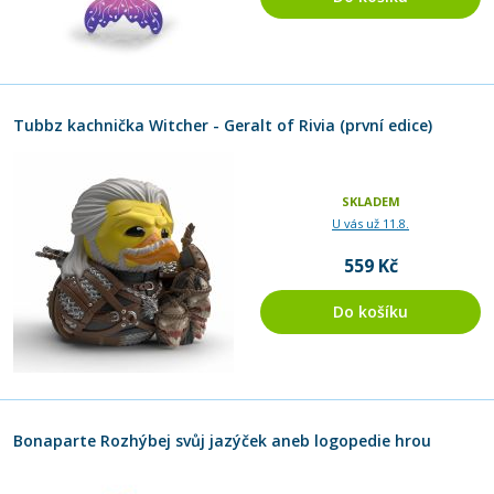
Tubbz kachnička Witcher - Geralt of Rivia (první edice)
SKLADEM
U vás už 11.8.
559 Kč
Do košíku
Bonaparte Rozhýbej svůj jazýček aneb logopedie hrou