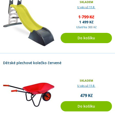
SKLADEM
U vás už 11.8.
1 799 Kč
1 499 Kč
Ušetříte 300 Kč
Do košíku
Dětské plechové kolečko červené
SKLADEM
U vás už 11.8.
479 Kč
Do košíku