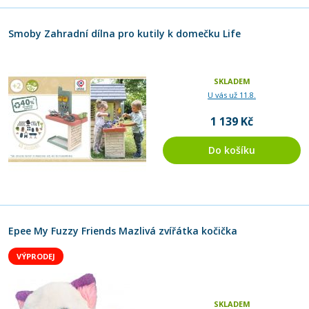
Smoby Zahradní dílna pro kutily k domečku Life
SKLADEM
U vás už 11.8.
1 139 Kč
Do košíku
Epee My Fuzzy Friends Mazlivá zvířátka kočička
VÝPRODEJ
SKLADEM