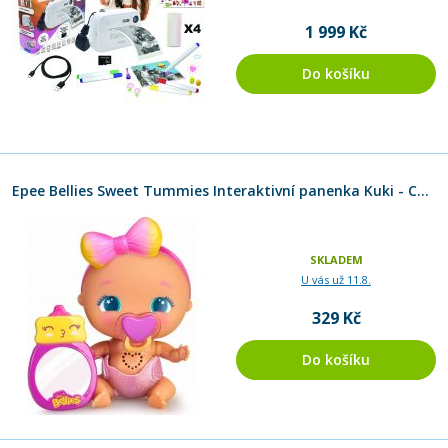
1 999 Kč
Do košíku
Epee Bellies Sweet Tummies Interaktivní panenka Kuki - Cute 16 cm
SKLADEM
U vás už 11.8.
329 Kč
Do košíku