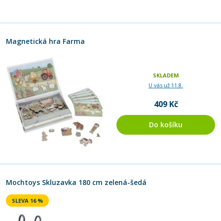
Magnetická hra Farma
SKLADEM
U vás už 11.8.
409 Kč
Do košíku
Mochtoys Skluzavka 180 cm zelená-šedá
SLEVA 16 %