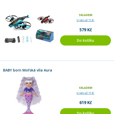
SKLADEM
U vás už 11.8.
579 Kč
Do košíku
BABY born Mořská víla Aura
SKLADEM
U vás už 11.8.
619 Kč
Do košíku