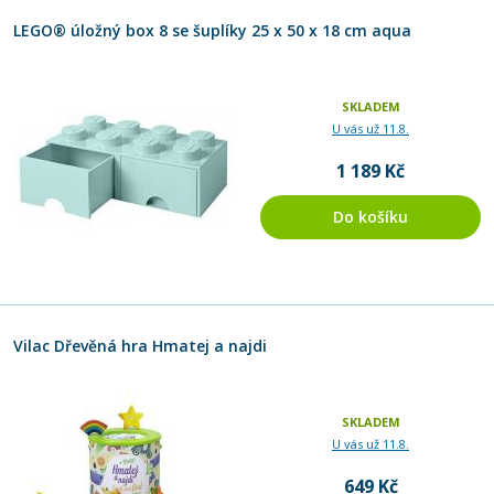
LEGO® úložný box 8 se šuplíky 25 x 50 x 18 cm aqua
SKLADEM
U vás už 11.8.
1 189 Kč
Do košíku
Vilac Dřevěná hra Hmatej a najdi
SKLADEM
U vás už 11.8.
649 Kč