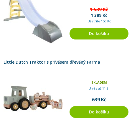
1 539 Kč
1 389 Kč
Ušetříte 150 Kč
Do košíku
Little Dutch Traktor s přívěsem dřevěný Farma
SKLADEM
U vás už 11.8.
639 Kč
Do košíku