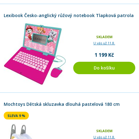
Lexibook Česko-anglický růžový notebook Tlapková patrola
SKLADEM
U vás už 11.8.
1 199 Kč
Do košíku
Mochtoys Dětská skluzavka dlouhá pastelová 180 cm
SLEVA 9 %
SKLADEM
U vás už 11.8.