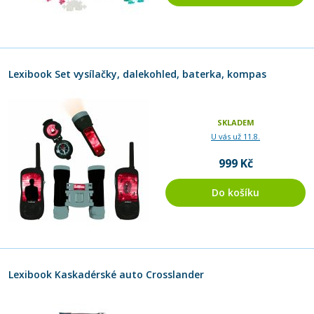
Lexibook Set vysílačky, dalekohled, baterka, kompas
SKLADEM
U vás už 11.8.
999 Kč
Do košíku
Lexibook Kaskadérské auto Crosslander