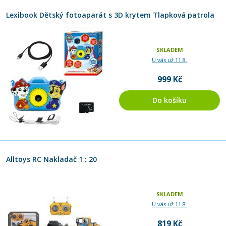
Lexibook Dětský fotoaparát s 3D krytem Tlapková patrola
SKLADEM
U vás už 11.8.
999 Kč
Do košíku
Alltoys RC Nakladač 1 : 20
SKLADEM
U vás už 11.8.
819 Kč