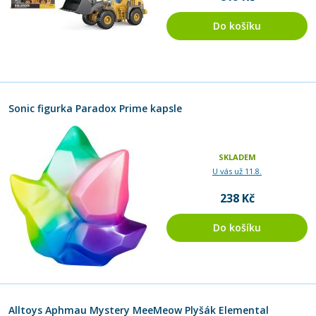
Do košíku
Sonic figurka Paradox Prime kapsle
SKLADEM
U vás už 11.8.
238 Kč
Do košíku
Alltoys Aphmau Mystery MeeMeow Plyšák Elemental