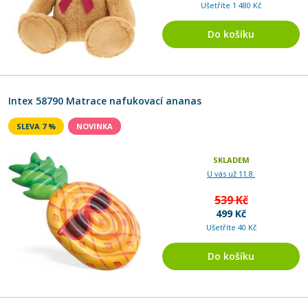
Ušetříte 1 480 Kč
Do košíku
Intex 58790 Matrace nafukovací ananas
SLEVA 7 %
NOVINKA
SKLADEM
U vás už 11.8.
539 Kč
499 Kč
Ušetříte 40 Kč
Do košíku