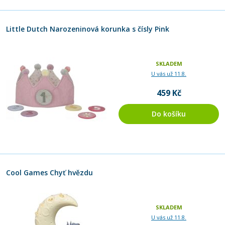
Little Dutch Narozeninová korunka s čísly Pink
SKLADEM
U vás už 11.8.
459 Kč
Do košíku
Cool Games Chyť hvězdu
SKLADEM
U vás už 11.8.