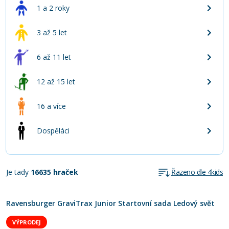
1 a 2 roky
3 až 5 let
6 až 11 let
12 až 15 let
16 a více
Dospěláci
Je tady
16635 hraček
Řazeno dle 4kids
Ravensburger GraviTrax Junior Startovní sada Ledový svět
VÝPRODEJ