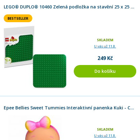
LEGO® DUPLO® 10460 Zelená podložka na stavění 25 x 25 cm
BESTSELLER
SKLADEM
U vás už 11.8.
249 Kč
Do košíku
Epee Bellies Sweet Tummies Interaktivní panenka Kuki - Cute 16 cm
SKLADEM
U vás už 11.8.