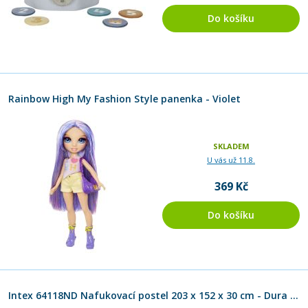
Do košíku
Rainbow High My Fashion Style panenka - Violet
SKLADEM
U vás už 11.8.
369 Kč
Do košíku
Intex 64118ND Nafukovací postel 203 x 152 x 30 cm - Dura Beam Queen