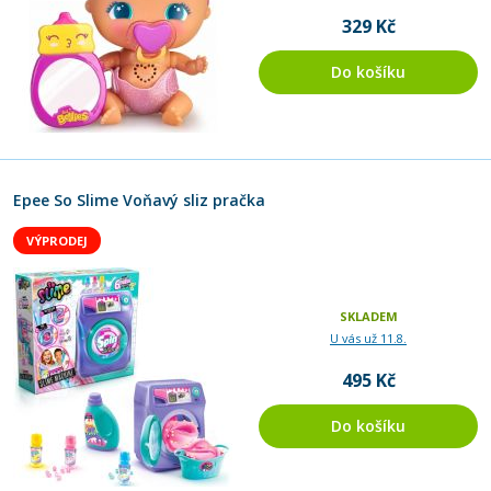
329 Kč
Do košíku
Epee So Slime Voňavý sliz pračka
VÝPRODEJ
SKLADEM
U vás už 11.8.
495 Kč
Do košíku