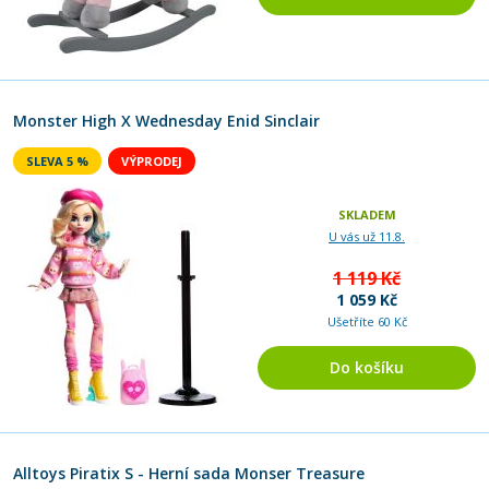
Monster High X Wednesday Enid Sinclair
SLEVA 5 %
VÝPRODEJ
SKLADEM
U vás už 11.8.
1 119 Kč
1 059 Kč
Ušetříte 60 Kč
Do košíku
Alltoys Piratix S - Herní sada Monser Treasure