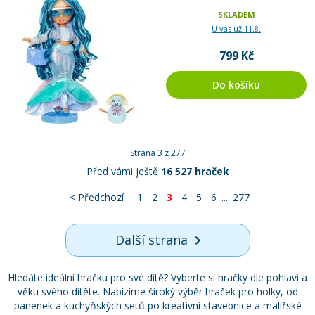
SKLADEM
U vás už 11.8.
799 Kč
Do košíku
Strana 3 z 277
Před vámi ještě
16 527 hraček
< Předchozí
1
2
3
4
5
6
...
277
Další strana
Hledáte ideální hračku pro své dítě? Vyberte si hračky dle pohlaví a
věku svého dítěte. Nabízíme široký výběr hraček pro holky, od
panenek a kuchyňských setů po kreativní stavebnice a malířské