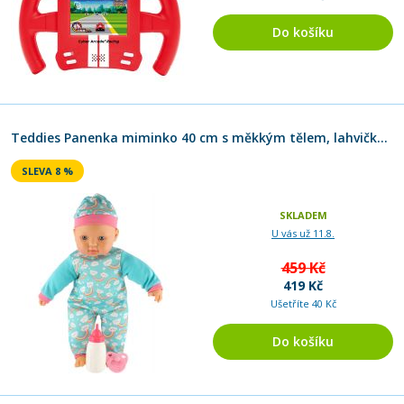
Do košíku
Teddies Panenka miminko 40 cm s měkkým tělem, lahvičkou a dudlíkem
SLEVA 8 %
SKLADEM
U vás už 11.8.
459 Kč
419 Kč
Ušetříte 40 Kč
Do košíku