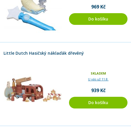
969 Kč
Do košíku
Little Dutch Hasičský náklaďák dřevěný
SKLADEM
U vás už 11.8.
939 Kč
Do košíku