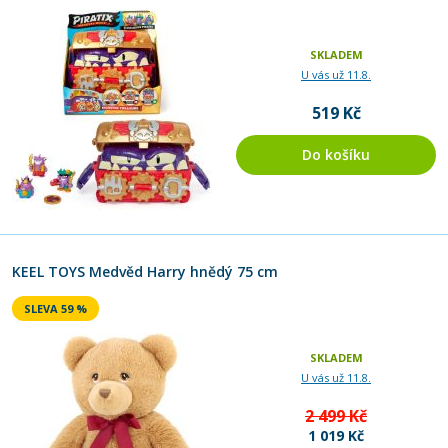
SKLADEM
U vás už 11.8.
519 Kč
Do košíku
KEEL TOYS Medvěd Harry hnědý 75 cm
SLEVA 59 %
SKLADEM
U vás už 11.8.
2 499 Kč
1 019 Kč