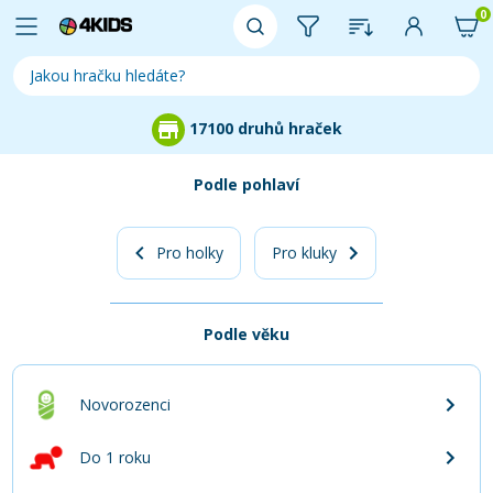
0
 hraček
97 % zákazníků
Podle pohlaví
Pro holky
Pro kluky
Podle věku
Novorozenci
Do 1 roku