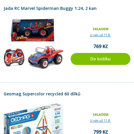
Jada RC Marvel Spiderman Buggy 1:24, 2 kan
SKLADEM
U vás už 11.8.
769 Kč
Do košíku
Geomag Supercolor recycled 60 dílků
SKLADEM
U vás už 11.8.
799 Kč