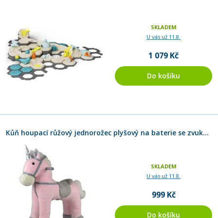
SKLADEM
U vás už 11.8.
1 079 Kč
Do košíku
Kůň houpací růžový jednorožec plyšový na baterie se zvukem a pohybem
SKLADEM
U vás už 11.8.
999 Kč
Do košíku