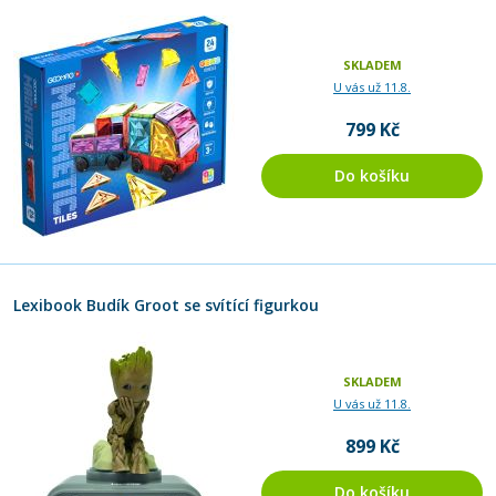
SKLADEM
U vás už 11.8.
799 Kč
Do košíku
Lexibook Budík Groot se svítící figurkou
SKLADEM
U vás už 11.8.
899 Kč
Do košíku