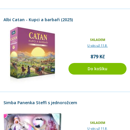
Albi Catan - Kupci a barbaři (2025)
SKLADEM
U vás už 11.8.
879 Kč
Do košíku
Simba Panenka Steffi s jednorožcem
SKLADEM
U vás už 11.8.