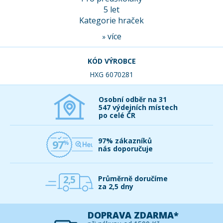
5 let
Kategorie hraček
více
»
KÓD VÝROBCE
HXG 6070281
Osobní odběr na 31
547 výdejních místech
po celé ČR
97% zákazníků
97
nás doporučuje
2,5
Průměrně doručíme
za 2,5 dny
DOPRAVA ZDARMA*