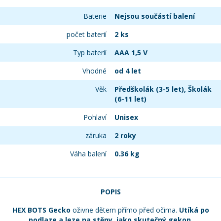
Baterie
Nejsou součástí balení
počet baterií
2 ks
Typ baterií
AAA 1,5 V
Vhodné
od 4 let
Věk
Předškolák (3-5 let), Školák
(6-11 let)
Pohlaví
Unisex
záruka
2 roky
Váha balení
0.36 kg
POPIS
HEX BOTS Gecko
oživne dětem přímo před očima.
Utíká po
podlaze a leze na stěny, jako skutečný gekon.