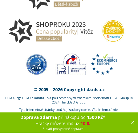
© 2005 - 2026 Copyright 4kids.cz
LEGO, logo LEGO a minifigurka jsou ochrannými známkami společnosti LEGO Group. ©
2024 The LEGO Group.
Tyto internetové stránky používají soubory cookie. Více informací
zde
.
Doprava zdarma
při nákupu od
1500 Kč*
Zobrazit verzi pro desktop
Hračky můžete mít už
10.8.
* platí pro vybrané dopravce