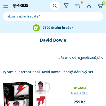
0
17100 druhů hraček
David Bowie
Řazeno od nejprodávanějšího
Pyramid International David Bowie Pánský dárkový set
SKLADEM
U vás už 10.8.
259 Kč